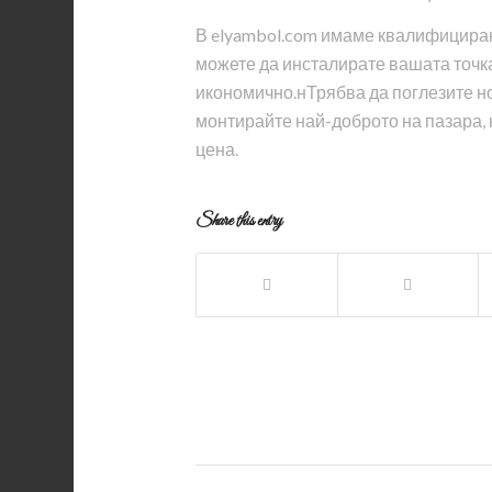
В elyambol.com имаме квалифицирани
можете да инсталирате вашата точка
икономично.нТрябва да поглезите но
монтирайте най-доброто на пазара, 
цена.
Share this entry