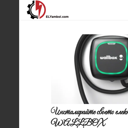
Инсталирайте своето елект
WALLBOX