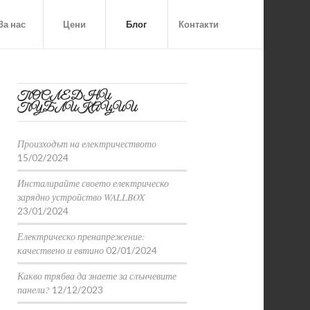
За нас
Цени
Блог
Контакти
ПОСЛЕДНИ
ПУБЛИКАЦИИ
Произходът на електричеството
15/02/2024
Инсталирайте своето електрическо
зарядно устройство WALLBOX
23/01/2024
Електрическо пренапрежение:
качествено и евтино
02/01/2024
Какво трябва да знаете за слънчевите
панели?
12/12/2023