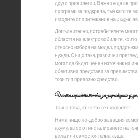
други привилегии. Важно е да се пр
програми за подкрепа, тъй като те м
изгодите от притежание на plug-in а
Допълнително, потребителите могат 
областта на електромобилите, които
относно избора на модел, поддръжк
нужди. Също така, различни прегледи
могат да бъдат ценен източник на и
обективна представа за предимстват
този тип превозно средство.
Инсталирайте точка за зареждане у до
Точно това, от което се нуждаете!
Няма нищо по-добро за вашия комфо
акумулатор от инсталирането на то
вила или самостоятелна къща.