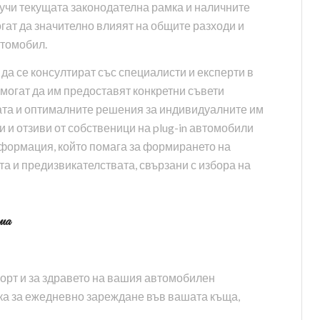
оучи текущата законодателна рамка и наличните
огат да значително влияят на общите разходи и
втомобил.
да се консултират със специалисти и експерти в
 могат да им предоставят конкретни съвети
ата и оптималните решения за индивидуалните им
 и отзиви от собственици на plug-in автомобили
нформация, който помага за формирането на
а и предизвикателствата, свързани с избора на
ма
рт и за здравето на вашия автомобилен
чка за ежедневно зареждане във вашата къща,