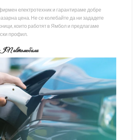
фирмен електротехник и гарантираме добре
азарна цена. Не се колебайте да ни зададете
ници, които работят в Ямбол и предлагаме
тски профил.
-IN автомобили