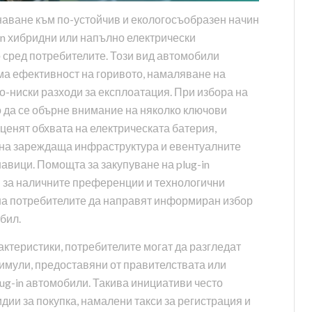
наване към по-устойчив и екологосъобразен начин
in хибридни или напълно електрически
 сред потребителите. Този вид автомобили
ма ефективност на горивото, намаляване на
о-ниски разходи за експлоатация. При избора на
 да се обърне внимание на няколко ключови
ценят обхвата на електрическата батерия,
 на зареждаща инфраструктура и евентуалните
авици. Помощта за закупуване на plug-in
за наличните преференции и технологични
 на потребителите да направят информиран избор
бил.
ктеристики, потребителите могат да разгледат
имули, предоставяни от правителствата или
lug-in автомобили. Такива инициативи често
дии за покупка, намалени такси за регистрация и