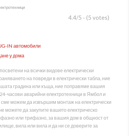
лектротехници
4.4/5 - (5 votes)
LUG-IN автомобили
ане у дома
 посветени на всички видове електрически
раняването на повреди в електрически табла, ние
ашата градина или къща, ние поправяме вашия
 24-часови аварийни електротехници в Ямбол и
ка сме можем да извършим монтаж на електрически
че можете да закупите вашето електрическо
нофазно или трифазно, за вашия дом в общност от
лище, вила или вила и да ни се доверите за