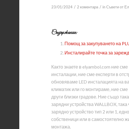
/
/
23/01/2024
2 коментара
in
Съвети от Е
Съдържание:
Помощ за закупуването на P
Инсталирайте точка за зарежд
Както знаете в elyambol.com ние сме
инсталации, ние сме експерти в отст
обновяваме LED инсталацията на в
климатик или го монтираме, ние сме
други близки градове. Ние също та
зарядни устройства WALLBOX, така 
зарядно устройство тип 2 или 1, ед
собственици или в самостоятелно жи
монтажа.