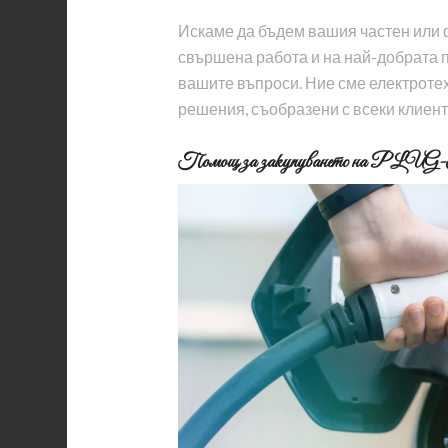
Искаме да бъдем вашия частен или 
свършена работа и на най-добрата п
вашите въпроси. Ние сме електротех
решения, съобразени с всеки клиен
Помощ за закупуването на PLUG