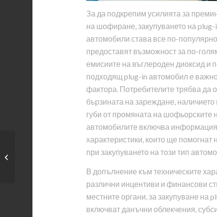
За да подкрепим усилията за преми
на шофиране, закупуването на plug-
автомобили става все по-популярно
предоставят възможност за по-голя
емисиите на въглероден диоксид и п
подходящ plug-in автомобил е важно
фактора. Потребителите трябва да о
бързината на зареждане, наличието
губи от промяната на шофьорските н
автомобилите включва информация 
характеристики, които ще помогнат
Електрическо
при закупуването на този тип автомо
пренапрежение:
качествено и...
В допълнение към техническите хара
различни инцентиви и финансови ст
местните органи, за закупуване на p
включват данъчни облекчения, субси