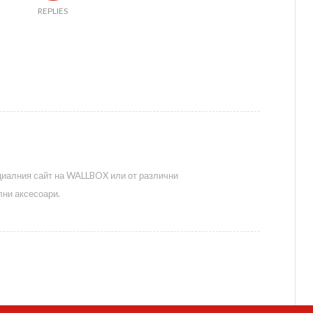
REPLIES
циалния сайт на WALLBOX или от различни
ни аксесоари.